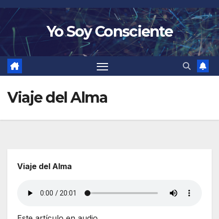
Saltar
al
Yo Soy Consciente
contenido
Viaje del Alma
Viaje del Alma
Este artículo en audio