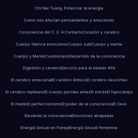
Chi Nei Tsang. Potenciar la energía
Como nos afectan pensamientos y emociones
Consciencia del C. E. H.
Contacto
Corazón y cerebro
Cuerpo fabrica emociones
Cuerpo sutil
Cuerpo y mente
Cuerpo y Mente
Cuestionario
Desarrollo de la consciencia
Digestión y cerebro
Ejercicio para el estado Alfa
El cerebro emocional
El cerebro límbico
El cerebro neocórtex
El cerebro reptiliano
El cuerpo percibe antes
El estrés
El hipocampo
El miedo
El perfeccionismo
El poder de la consciencia
El Sexo
Elevando la consciencia
Emociones atrapadas
Energía Sexual en Pareja
Energía Sexual Femenina