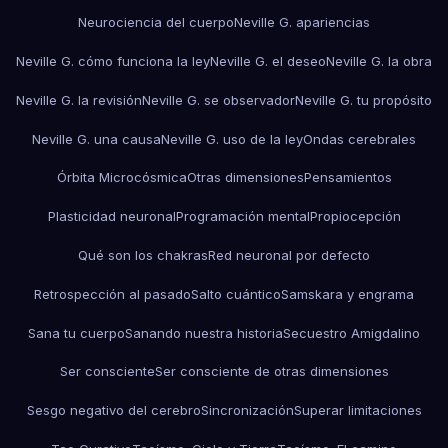
Neurociencia del cuerpo
Neville G. apariencias
Neville G. cómo funciona la ley
Neville G. el deseo
Neville G. la obra
Neville G. la revisión
Neville G. se observador
Neville G. tu propósito
Neville G. una causa
Neville G. uso de la ley
Ondas cerebrales
Órbita Microcósmica
Otras dimensiones
Pensamientos
Plasticidad neuronal
Programación mental
Propiocepción
Qué son los chakras
Red neuronal por defecto
Retrospección al pasado
Salto cuántico
Samskara y engrama
Sana tu cuerpo
Sanando nuestra historia
Secuestro Amigdalino
Ser consciente
Ser consciente de otras dimensiones
Sesgo negativo del cerebro
Sincronización
Superar limitaciones