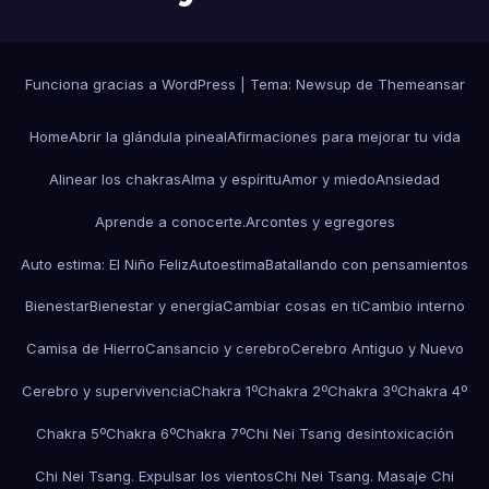
Funciona gracias a WordPress
|
Tema:
Newsup
de
Themeansar
Home
Abrir la glándula pineal
Afirmaciones para mejorar tu vida
Alinear los chakras
Alma y espíritu
Amor y miedo
Ansiedad
Aprende a conocerte.
Arcontes y egregores
Auto estima: El Niño Feliz
Autoestima
Batallando con pensamientos
Bienestar
Bienestar y energía
Cambiar cosas en ti
Cambio interno
Camisa de Hierro
Cansancio y cerebro
Cerebro Antiguo y Nuevo
Cerebro y supervivencia
Chakra 1º
Chakra 2º
Chakra 3º
Chakra 4º
Chakra 5º
Chakra 6º
Chakra 7º
Chi Nei Tsang desintoxicación
Chi Nei Tsang. Expulsar los vientos
Chi Nei Tsang. Masaje Chi