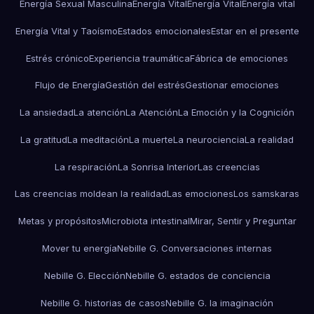
Energía Sexual Masculina
Energía Vital
Energía Vital
Energía vital
Energía Vital y Taoísmo
Estados emocionales
Estar en el presente
Estrés crónico
Experiencia traumática
Fábrica de emociones
Flujo de Energía
Gestión del estrés
Gestionar emociones
La ansiedad
La atención
La Atención
La Emoción y la Cognición
La gratitud
La meditación
La muerte
La neurociencia
La realidad
La respiración
La Sonrisa Interior
Las creencias
Las creencias moldean la realidad
Las emociones
Los samskaras
Metas y propósitos
Microbiota intestinal
Mirar, Sentir y Preguntar
Mover tu energía
Nebille G. Conversaciones internas
Nebille G. Elección
Nebille G. estados de conciencia
Nebille G. historias de casos
Nebille G. la imaginación