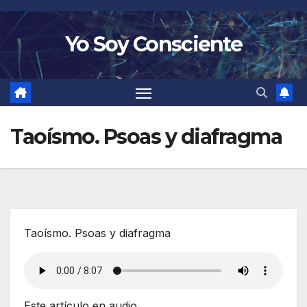
Saltar
al
Yo Soy Consciente
contenido
Taoísmo. Psoas y diafragma
Taoísmo. Psoas y diafragma
Este artículo en audio