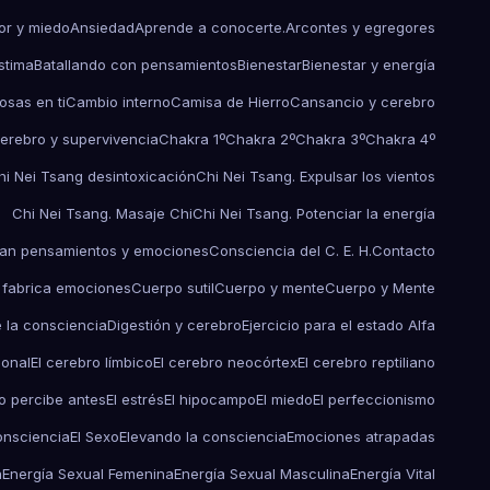
r y miedo
Ansiedad
Aprende a conocerte.
Arcontes y egregores
stima
Batallando con pensamientos
Bienestar
Bienestar y energía
osas en ti
Cambio interno
Camisa de Hierro
Cansancio y cerebro
erebro y supervivencia
Chakra 1º
Chakra 2º
Chakra 3º
Chakra 4º
hi Nei Tsang desintoxicación
Chi Nei Tsang. Expulsar los vientos
Chi Nei Tsang. Masaje Chi
Chi Nei Tsang. Potenciar la energía
an pensamientos y emociones
Consciencia del C. E. H.
Contacto
 fabrica emociones
Cuerpo sutil
Cuerpo y mente
Cuerpo y Mente
e la consciencia
Digestión y cerebro
Ejercicio para el estado Alfa
ional
El cerebro límbico
El cerebro neocórtex
El cerebro reptiliano
o percibe antes
El estrés
El hipocampo
El miedo
El perfeccionismo
onsciencia
El Sexo
Elevando la consciencia
Emociones atrapadas
a
Energía Sexual Femenina
Energía Sexual Masculina
Energía Vital