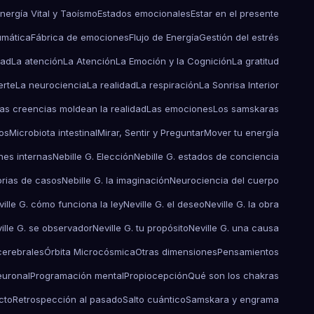
nergía Vital y Taoísmo
Estados emocionales
Estar en el presente
umática
Fábrica de emociones
Flujo de Energía
Gestión del estrés
dad
La atención
La Atención
La Emoción y la Cognición
La gratitud
erte
La neurociencia
La realidad
La respiración
La Sonrisa Interior
as creencias moldean la realidad
Las emociones
Los samskaras
os
Microbiota intestinal
Mirar, Sentir y Preguntar
Mover tu energía
nes internas
Nebille G. Elección
Nebille G. estados de conciencia
torias de casos
Nebille G. la imaginación
Neurociencia del cuerpo
ville G. cómo funciona la ley
Neville G. el deseo
Neville G. la obra
ille G. se observador
Neville G. tu propósito
Neville G. una causa
erebrales
Órbita Microcósmica
Otras dimensiones
Pensamientos
euronal
Programación mental
Propiocepción
Qué son los chakras
cto
Retrospección al pasado
Salto cuántico
Samskara y engrama