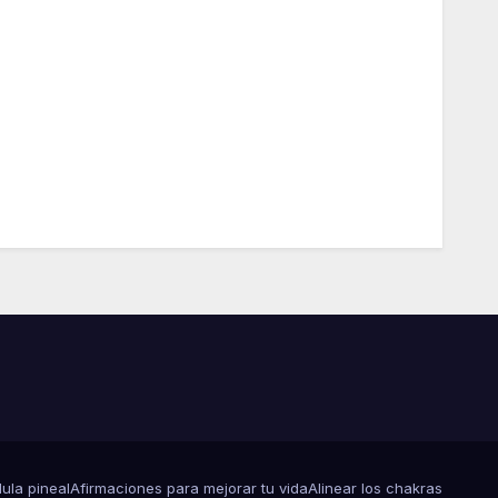
dula pineal
Afirmaciones para mejorar tu vida
Alinear los chakras