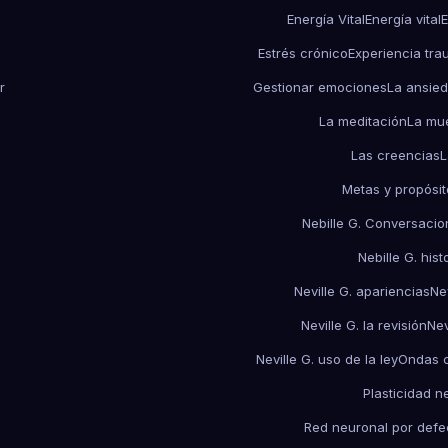
Energía Vital
Energía vital
E
Estrés crónico
Experiencia tra
r
Gestionar emociones
La ansie
La meditación
La mu
Las creencias
L
Metas y propósit
Nebille G. Conversacio
Nebille G. his
Neville G. apariencias
Ne
Neville G. la revisión
Nev
Neville G. uso de la ley
Ondas c
Plasticidad n
Red neuronal por defe