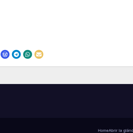
Home
Abrir la glán