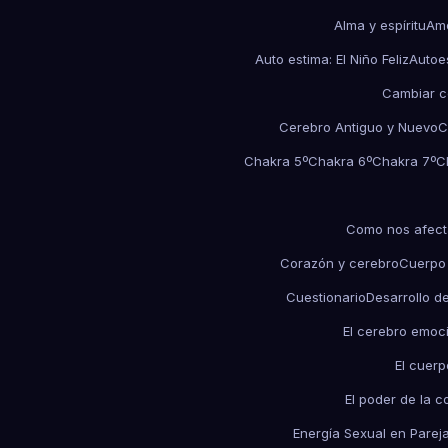
Alma y espíritu
Amo
Auto estima: El Niño Feliz
Autoe
Cambiar c
Cerebro Antiguo y Nuevo
C
Chakra 5º
Chakra 6º
Chakra 7º
C
Como nos afect
Corazón y cerebro
Cuerpo
Cuestionario
Desarrollo d
El cerebro emoc
El cuerp
El poder de la c
Energía Sexual en Parej