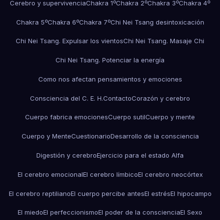
Cerebro y supervivencia
Chakra 1º
Chakra 2º
Chakra 3º
Chakra 4º
Chakra 5º
Chakra 6º
Chakra 7º
Chi Nei Tsang desintoxicación
Chi Nei Tsang. Expulsar los vientos
Chi Nei Tsang. Masaje Chi
Chi Nei Tsang. Potenciar la energía
Como nos afectan pensamientos y emociones
Consciencia del C. E. H.
Contacto
Corazón y cerebro
Cuerpo fabrica emociones
Cuerpo sutil
Cuerpo y mente
Cuerpo y Mente
Cuestionario
Desarrollo de la consciencia
Digestión y cerebro
Ejercicio para el estado Alfa
El cerebro emocional
El cerebro límbico
El cerebro neocórtex
El cerebro reptiliano
El cuerpo percibe antes
El estrés
El hipocampo
El miedo
El perfeccionismo
El poder de la consciencia
El Sexo