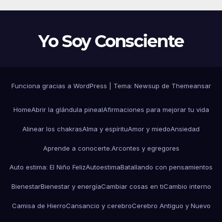
Yo Soy Consciente
Funciona gracias a WordPress
|
Tema:
Newsup
de
Themeansar
Home
Abrir la glándula pineal
Afirmaciones para mejorar tu vida
Alinear los chakras
Alma y espíritu
Amor y miedo
Ansiedad
Aprende a conocerte.
Arcontes y egregores
Auto estima: El Niño Feliz
Autoestima
Batallando con pensamientos
Bienestar
Bienestar y energía
Cambiar cosas en ti
Cambio interno
Camisa de Hierro
Cansancio y cerebro
Cerebro Antiguo y Nuevo