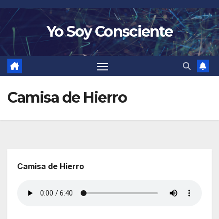
Saltar
al
Yo Soy Consciente
contenido
Camisa de Hierro
Camisa de Hierro