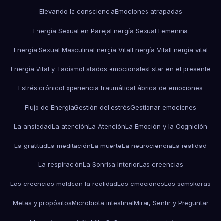
Elevando la consciencia
Emociones atrapadas
Energía Sexual en Pareja
Energía Sexual Femenina
Energía Sexual Masculina
Energía Vital
Energía Vital
Energía vital
Energía Vital y Taoísmo
Estados emocionales
Estar en el presente
Estrés crónico
Experiencia traumática
Fábrica de emociones
Flujo de Energía
Gestión del estrés
Gestionar emociones
La ansiedad
La atención
La Atención
La Emoción y la Cognición
La gratitud
La meditación
La muerte
La neurociencia
La realidad
La respiración
La Sonrisa Interior
Las creencias
Las creencias moldean la realidad
Las emociones
Los samskaras
Metas y propósitos
Microbiota intestinal
Mirar, Sentir y Preguntar