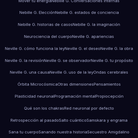
Mover tu energía
Nebille G. Conversaciones internas
Nebille G. Elección
Nebille G. estados de conciencia
Nebille G. historias de casos
Nebille G. la imaginación
Neurociencia del cuerpo
Neville G. apariencias
Neville G. cómo funciona la ley
Neville G. el deseo
Neville G. la obra
Neville G. la revisión
Neville G. se observador
Neville G. tu propósito
Neville G. una causa
Neville G. uso de la ley
Ondas cerebrales
Órbita Microcósmica
Otras dimensiones
Pensamientos
Plasticidad neuronal
Programación mental
Propiocepción
Qué son los chakras
Red neuronal por defecto
Retrospección al pasado
Salto cuántico
Samskara y engrama
Sana tu cuerpo
Sanando nuestra historia
Secuestro Amigdalino