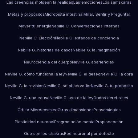
Las creencias moldean la realidad
Las emociones
Los samskaras
Metas y propósitos
Microbiota intestinal
Mirar, Sentir y Preguntar
Mover tu energía
Nebille G. Conversaciones internas
Nebille G. Elección
Nebille G. estados de conciencia
Nebille G. historias de casos
Nebille G. la imaginación
Neurociencia del cuerpo
Neville G. apariencias
Neville G. cómo funciona la ley
Neville G. el deseo
Neville G. la obra
Neville G. la revisión
Neville G. se observador
Neville G. tu propósito
Neville G. una causa
Neville G. uso de la ley
Ondas cerebrales
Órbita Microcósmica
Otras dimensiones
Pensamientos
Plasticidad neuronal
Programación mental
Propiocepción
Qué son los chakras
Red neuronal por defecto