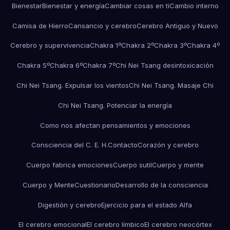
Bienestar
Bienestar y energía
Cambiar cosas en ti
Cambio interno
Camisa de Hierro
Cansancio y cerebro
Cerebro Antiguo y Nuevo
Cerebro y supervivencia
Chakra 1º
Chakra 2º
Chakra 3º
Chakra 4º
Chakra 5º
Chakra 6º
Chakra 7º
Chi Nei Tsang desintoxicación
Chi Nei Tsang. Expulsar los vientos
Chi Nei Tsang. Masaje Chi
Chi Nei Tsang. Potenciar la energía
Como nos afectan pensamientos y emociones
Consciencia del C. E. H.
Contacto
Corazón y cerebro
Cuerpo fabrica emociones
Cuerpo sutil
Cuerpo y mente
Cuerpo y Mente
Cuestionario
Desarrollo de la consciencia
Digestión y cerebro
Ejercicio para el estado Alfa
El cerebro emocional
El cerebro límbico
El cerebro neocórtex