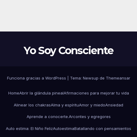
Yo Soy Consciente
Funciona gracias a WordPress
|
Tema:
Newsup
de
Themeansar
Home
Abrir la glándula pineal
Afirmaciones para mejorar tu vida
Alinear los chakras
Alma y espíritu
Amor y miedo
Ansiedad
Aprende a conocerte.
Arcontes y egregores
Auto estima: El Niño Feliz
Autoestima
Batallando con pensamientos