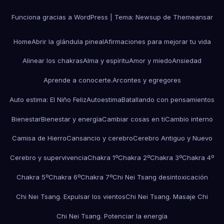
Funciona gracias a WordPress
|
Tema:
Newsup
de
Themeansar
Home
Abrir la glándula pineal
Afirmaciones para mejorar tu vida
Alinear los chakras
Alma y espíritu
Amor y miedo
Ansiedad
Aprende a conocerte.
Arcontes y egregores
Auto estima: El Niño Feliz
Autoestima
Batallando con pensamientos
Bienestar
Bienestar y energía
Cambiar cosas en ti
Cambio interno
Camisa de Hierro
Cansancio y cerebro
Cerebro Antiguo y Nuevo
Cerebro y supervivencia
Chakra 1º
Chakra 2º
Chakra 3º
Chakra 4º
Chakra 5º
Chakra 6º
Chakra 7º
Chi Nei Tsang desintoxicación
Chi Nei Tsang. Expulsar los vientos
Chi Nei Tsang. Masaje Chi
Chi Nei Tsang. Potenciar la energía