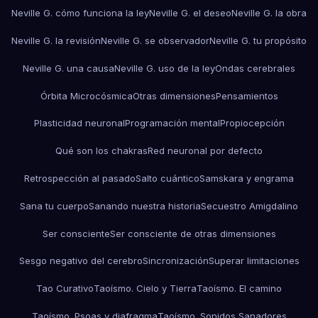
Neville G. cómo funciona la ley
Neville G. el deseo
Neville G. la obra
Neville G. la revisión
Neville G. se observador
Neville G. tu propósito
Neville G. una causa
Neville G. uso de la ley
Ondas cerebrales
Órbita Microcósmica
Otras dimensiones
Pensamientos
Plasticidad neuronal
Programación mental
Propiocepción
Qué son los chakras
Red neuronal por defecto
Retrospección al pasado
Salto cuántico
Samskara y engrama
Sana tu cuerpo
Sanando nuestra historia
Secuestro Amigdalino
Ser consciente
Ser consciente de otras dimensiones
Sesgo negativo del cerebro
Sincronización
Superar limitaciones
Tao Curativo
Taoísmo. Cielo y Tierra
Taoísmo. El camino
Taoísmo. Psoas y diafragma
Taoísmo. Sonidos Sanadores