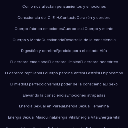
Como nos afectan pensamientos y emociones
Consciencia del C. E. H.
Contacto
Corazón y cerebro
Cuerpo fabrica emociones
Cuerpo sutil
Cuerpo y mente
Cuerpo y Mente
Cuestionario
Desarrollo de la consciencia
Digestión y cerebro
Ejercicio para el estado Alfa
El cerebro emocional
El cerebro límbico
El cerebro neocórtex
El cerebro reptiliano
El cuerpo percibe antes
El estrés
El hipocampo
El miedo
El perfeccionismo
El poder de la consciencia
El Sexo
Elevando la consciencia
Emociones atrapadas
Energía Sexual en Pareja
Energía Sexual Femenina
Energía Sexual Masculina
Energía Vital
Energía Vital
Energía vital