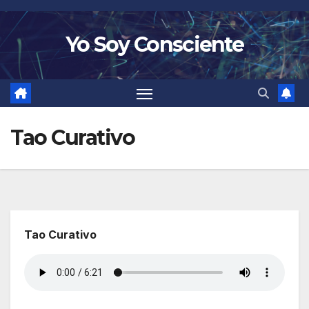
Saltar
al
Yo Soy Consciente
contenido
Tao Curativo
Tao Curativo