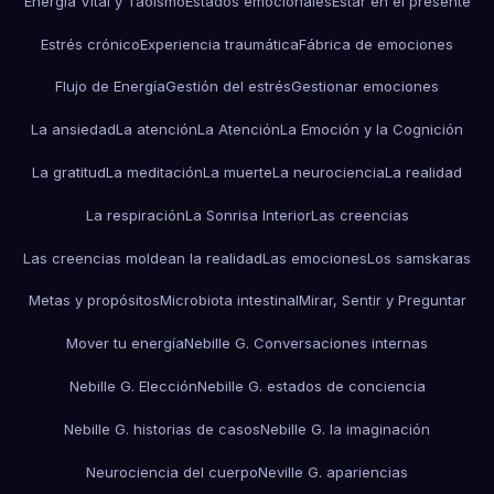
Energía Vital y Taoísmo
Estados emocionales
Estar en el presente
Estrés crónico
Experiencia traumática
Fábrica de emociones
Flujo de Energía
Gestión del estrés
Gestionar emociones
La ansiedad
La atención
La Atención
La Emoción y la Cognición
La gratitud
La meditación
La muerte
La neurociencia
La realidad
La respiración
La Sonrisa Interior
Las creencias
Las creencias moldean la realidad
Las emociones
Los samskaras
Metas y propósitos
Microbiota intestinal
Mirar, Sentir y Preguntar
Mover tu energía
Nebille G. Conversaciones internas
Nebille G. Elección
Nebille G. estados de conciencia
Nebille G. historias de casos
Nebille G. la imaginación
Neurociencia del cuerpo
Neville G. apariencias