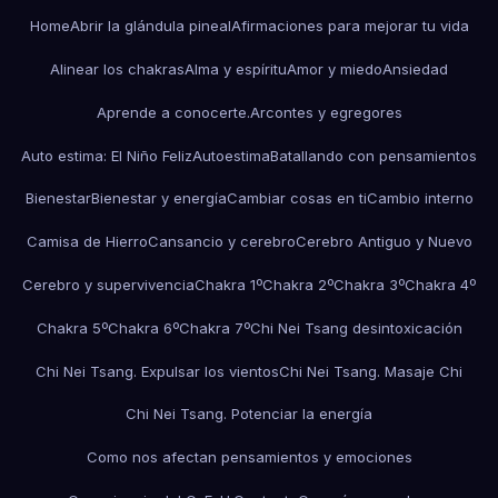
Home
Abrir la glándula pineal
Afirmaciones para mejorar tu vida
Alinear los chakras
Alma y espíritu
Amor y miedo
Ansiedad
Aprende a conocerte.
Arcontes y egregores
Auto estima: El Niño Feliz
Autoestima
Batallando con pensamientos
Bienestar
Bienestar y energía
Cambiar cosas en ti
Cambio interno
Camisa de Hierro
Cansancio y cerebro
Cerebro Antiguo y Nuevo
Cerebro y supervivencia
Chakra 1º
Chakra 2º
Chakra 3º
Chakra 4º
Chakra 5º
Chakra 6º
Chakra 7º
Chi Nei Tsang desintoxicación
Chi Nei Tsang. Expulsar los vientos
Chi Nei Tsang. Masaje Chi
Chi Nei Tsang. Potenciar la energía
Como nos afectan pensamientos y emociones