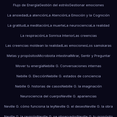
Flujo de Energía
Gestión del estrés
Gestionar emociones
La ansiedad
La atención
La Atención
La Emoción y la Cognición
La gratitud
La meditación
La muerte
La neurociencia
La realidad
La respiración
La Sonrisa Interior
Las creencias
Las creencias moldean la realidad
Las emociones
Los samskaras
Metas y propósitos
Microbiota intestinal
Mirar, Sentir y Preguntar
Mover tu energía
Nebille G. Conversaciones internas
Nebille G. Elección
Nebille G. estados de conciencia
Nebille G. historias de casos
Nebille G. la imaginación
Neurociencia del cuerpo
Neville G. apariencias
Neville G. cómo funciona la ley
Neville G. el deseo
Neville G. la obra
Neville G. la revisión
Neville G. se observador
Neville G. tu propósito