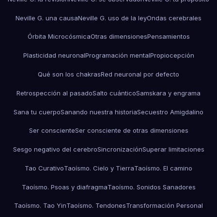
Neville G. una causa
Neville G. uso de la ley
Ondas cerebrales
Órbita Microcósmica
Otras dimensiones
Pensamientos
Plasticidad neuronal
Programación mental
Propiocepción
Qué son los chakras
Red neuronal por defecto
Retrospección al pasado
Salto cuántico
Samskara y engrama
Sana tu cuerpo
Sanando nuestra historia
Secuestro Amigdalino
Ser consciente
Ser consciente de otras dimensiones
Sesgo negativo del cerebro
Sincronización
Superar limitaciones
Tao Curativo
Taoísmo. Cielo y Tierra
Taoísmo. El camino
Taoísmo. Psoas y diafragma
Taoísmo. Sonidos Sanadores
Taoísmo. Tao Yin
Taoísmo. Tendones
Transformación Personal