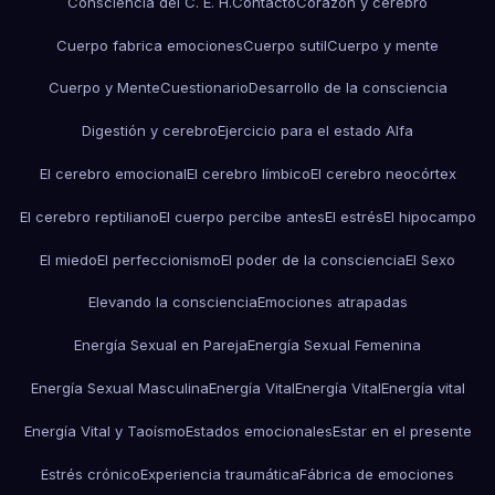
Consciencia del C. E. H.
Contacto
Corazón y cerebro
Cuerpo fabrica emociones
Cuerpo sutil
Cuerpo y mente
Cuerpo y Mente
Cuestionario
Desarrollo de la consciencia
Digestión y cerebro
Ejercicio para el estado Alfa
El cerebro emocional
El cerebro límbico
El cerebro neocórtex
El cerebro reptiliano
El cuerpo percibe antes
El estrés
El hipocampo
El miedo
El perfeccionismo
El poder de la consciencia
El Sexo
Elevando la consciencia
Emociones atrapadas
Energía Sexual en Pareja
Energía Sexual Femenina
Energía Sexual Masculina
Energía Vital
Energía Vital
Energía vital
Energía Vital y Taoísmo
Estados emocionales
Estar en el presente
Estrés crónico
Experiencia traumática
Fábrica de emociones