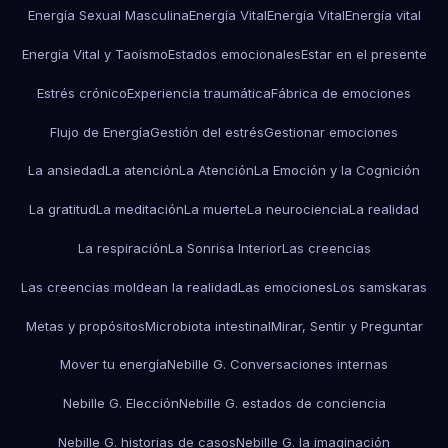
Energía Sexual Masculina
Energía Vital
Energía Vital
Energía vital
Energía Vital y Taoísmo
Estados emocionales
Estar en el presente
Estrés crónico
Experiencia traumática
Fábrica de emociones
Flujo de Energía
Gestión del estrés
Gestionar emociones
La ansiedad
La atención
La Atención
La Emoción y la Cognición
La gratitud
La meditación
La muerte
La neurociencia
La realidad
La respiración
La Sonrisa Interior
Las creencias
Las creencias moldean la realidad
Las emociones
Los samskaras
Metas y propósitos
Microbiota intestinal
Mirar, Sentir y Preguntar
Mover tu energía
Nebille G. Conversaciones internas
Nebille G. Elección
Nebille G. estados de conciencia
Nebille G. historias de casos
Nebille G. la imaginación