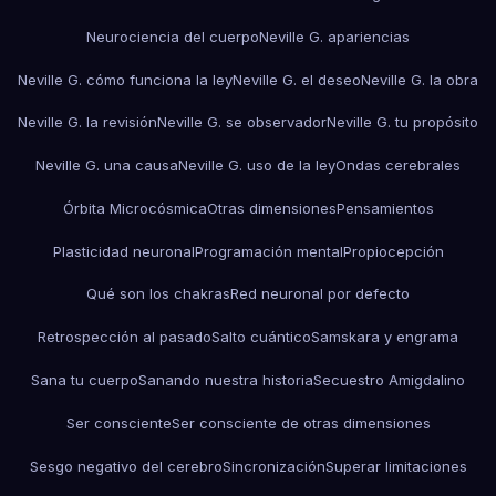
Neurociencia del cuerpo
Neville G. apariencias
Neville G. cómo funciona la ley
Neville G. el deseo
Neville G. la obra
Neville G. la revisión
Neville G. se observador
Neville G. tu propósito
Neville G. una causa
Neville G. uso de la ley
Ondas cerebrales
Órbita Microcósmica
Otras dimensiones
Pensamientos
Plasticidad neuronal
Programación mental
Propiocepción
Qué son los chakras
Red neuronal por defecto
Retrospección al pasado
Salto cuántico
Samskara y engrama
Sana tu cuerpo
Sanando nuestra historia
Secuestro Amigdalino
Ser consciente
Ser consciente de otras dimensiones
Sesgo negativo del cerebro
Sincronización
Superar limitaciones