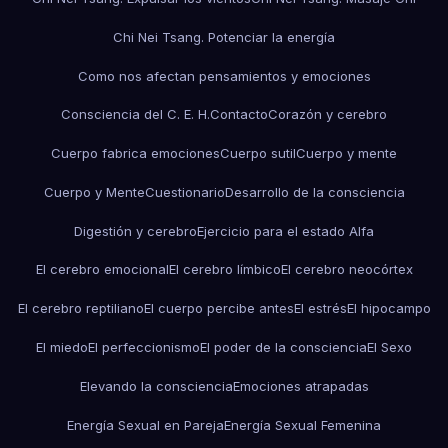
Chi Nei Tsang. Potenciar la energía
Como nos afectan pensamientos y emociones
Consciencia del C. E. H.
Contacto
Corazón y cerebro
Cuerpo fabrica emociones
Cuerpo sutil
Cuerpo y mente
Cuerpo y Mente
Cuestionario
Desarrollo de la consciencia
Digestión y cerebro
Ejercicio para el estado Alfa
El cerebro emocional
El cerebro límbico
El cerebro neocórtex
El cerebro reptiliano
El cuerpo percibe antes
El estrés
El hipocampo
El miedo
El perfeccionismo
El poder de la consciencia
El Sexo
Elevando la consciencia
Emociones atrapadas
Energía Sexual en Pareja
Energía Sexual Femenina