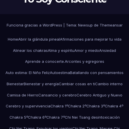
Funciona gracias a WordPress
|
Tema:
Newsup
de
Themeansar
Home
Abrir la glándula pineal
Afirmaciones para mejorar tu vida
Alinear los chakras
Alma y espíritu
Amor y miedo
Ansiedad
Aprende a conocerte.
Arcontes y egregores
Auto estima: El Niño Feliz
Autoestima
Batallando con pensamientos
Bienestar
Bienestar y energía
Cambiar cosas en ti
Cambio interno
Camisa de Hierro
Cansancio y cerebro
Cerebro Antiguo y Nuevo
Cerebro y supervivencia
Chakra 1º
Chakra 2º
Chakra 3º
Chakra 4º
Chakra 5º
Chakra 6º
Chakra 7º
Chi Nei Tsang desintoxicación
Chi Nei Tsang. Expulsar los vientos
Chi Nei Tsang. Masaje Chi