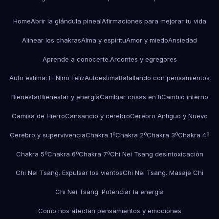
Home
Abrir la glándula pineal
Afirmaciones para mejorar tu vida
Alinear los chakras
Alma y espíritu
Amor y miedo
Ansiedad
Aprende a conocerte.
Arcontes y egregores
Auto estima: El Niño Feliz
Autoestima
Batallando con pensamientos
Bienestar
Bienestar y energía
Cambiar cosas en ti
Cambio interno
Camisa de Hierro
Cansancio y cerebro
Cerebro Antiguo y Nuevo
Cerebro y supervivencia
Chakra 1º
Chakra 2º
Chakra 3º
Chakra 4º
Chakra 5º
Chakra 6º
Chakra 7º
Chi Nei Tsang desintoxicación
Chi Nei Tsang. Expulsar los vientos
Chi Nei Tsang. Masaje Chi
Chi Nei Tsang. Potenciar la energía
Como nos afectan pensamientos y emociones