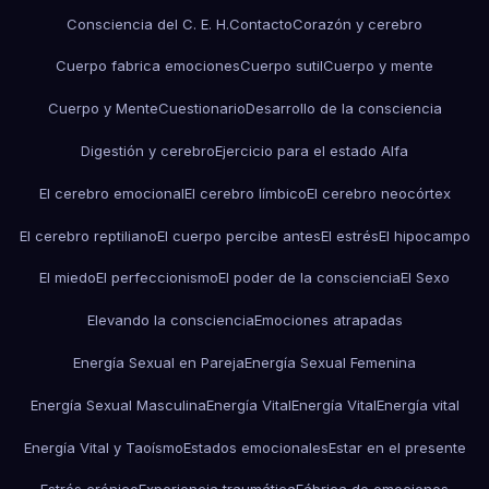
Consciencia del C. E. H.
Contacto
Corazón y cerebro
Cuerpo fabrica emociones
Cuerpo sutil
Cuerpo y mente
Cuerpo y Mente
Cuestionario
Desarrollo de la consciencia
Digestión y cerebro
Ejercicio para el estado Alfa
El cerebro emocional
El cerebro límbico
El cerebro neocórtex
El cerebro reptiliano
El cuerpo percibe antes
El estrés
El hipocampo
El miedo
El perfeccionismo
El poder de la consciencia
El Sexo
Elevando la consciencia
Emociones atrapadas
Energía Sexual en Pareja
Energía Sexual Femenina
Energía Sexual Masculina
Energía Vital
Energía Vital
Energía vital
Energía Vital y Taoísmo
Estados emocionales
Estar en el presente