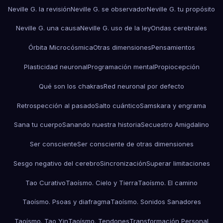
Neville G. la revisión
Neville G. se observador
Neville G. tu propósito
Neville G. una causa
Neville G. uso de la ley
Ondas cerebrales
Órbita Microcósmica
Otras dimensiones
Pensamientos
Plasticidad neuronal
Programación mental
Propiocepción
Qué son los chakras
Red neuronal por defecto
Retrospección al pasado
Salto cuántico
Samskara y engrama
Sana tu cuerpo
Sanando nuestra historia
Secuestro Amigdalino
Ser consciente
Ser consciente de otras dimensiones
Sesgo negativo del cerebro
Sincronización
Superar limitaciones
Tao Curativo
Taoísmo. Cielo y Tierra
Taoísmo. El camino
Taoísmo. Psoas y diafragma
Taoísmo. Sonidos Sanadores
Taoísmo. Tao Yin
Taoísmo. Tendones
Transformación Personal