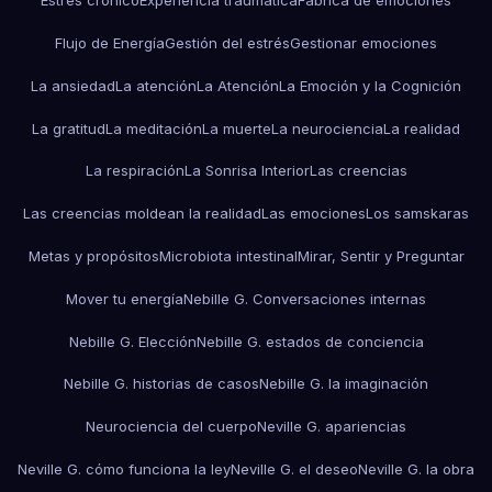
Estrés crónico
Experiencia traumática
Fábrica de emociones
Flujo de Energía
Gestión del estrés
Gestionar emociones
La ansiedad
La atención
La Atención
La Emoción y la Cognición
La gratitud
La meditación
La muerte
La neurociencia
La realidad
La respiración
La Sonrisa Interior
Las creencias
Las creencias moldean la realidad
Las emociones
Los samskaras
Metas y propósitos
Microbiota intestinal
Mirar, Sentir y Preguntar
Mover tu energía
Nebille G. Conversaciones internas
Nebille G. Elección
Nebille G. estados de conciencia
Nebille G. historias de casos
Nebille G. la imaginación
Neurociencia del cuerpo
Neville G. apariencias
Neville G. cómo funciona la ley
Neville G. el deseo
Neville G. la obra