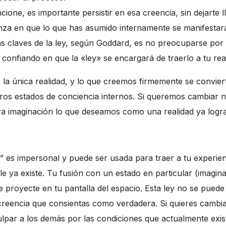
ncione, es importante persistir en esa creencia, sin dejarte
fianza en que lo que has asumido internamente se manifest
as claves de la ley, según Goddard, es no preocuparse po
, confiando en que la «ley» se encargará de traerlo a tu r
 la única realidad, y lo que creemos firmemente se convier
tros estados de conciencia internos. Si queremos cambiar 
a imaginación lo que deseamos como una realidad ya logr
o” es impersonal y puede ser usada para traer a tu experie
le ya existe. Tu fusión con un estado en particular (imagin
e proyecte en tu pantalla del espacio. Esta ley no se pue
 creencia que consientas como verdadera. Si quieres cambi
ulpar a los demás por las condiciones que actualmente exis