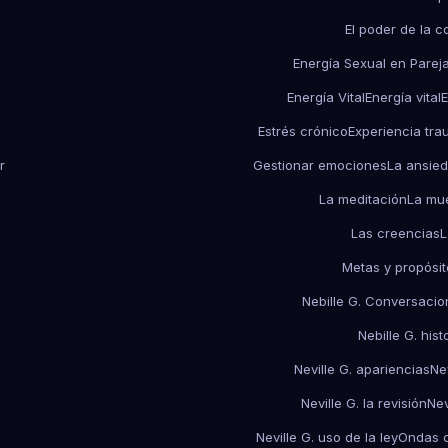
El poder de la c
Energía Sexual en Parej
Energía Vital
Energía vital
E
Estrés crónico
Experiencia tra
r
Gestionar emociones
La ansie
La meditación
La mu
Las creencias
L
Metas y propósit
Nebille G. Conversacio
Nebille G. his
Neville G. apariencias
Ne
Neville G. la revisión
Nev
Neville G. uso de la ley
Ondas c