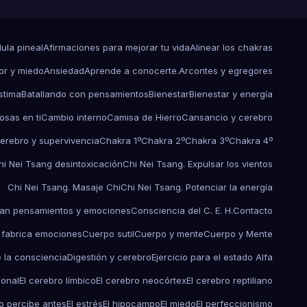
dula pineal
Afirmaciones para mejorar tu vida
Alinear los chakras
r y miedo
Ansiedad
Aprende a conocerte.
Arcontes y egregores
stima
Batallando con pensamientos
Bienestar
Bienestar y energía
osas en ti
Cambio interno
Camisa de Hierro
Cansancio y cerebro
erebro y supervivencia
Chakra 1º
Chakra 2º
Chakra 3º
Chakra 4º
hi Nei Tsang desintoxicación
Chi Nei Tsang. Expulsar los vientos
Chi Nei Tsang. Masaje Chi
Chi Nei Tsang. Potenciar la energía
an pensamientos y emociones
Consciencia del C. E. H.
Contacto
 fabrica emociones
Cuerpo sutil
Cuerpo y mente
Cuerpo y Mente
e la consciencia
Digestión y cerebro
Ejercicio para el estado Alfa
ional
El cerebro límbico
El cerebro neocórtex
El cerebro reptiliano
o percibe antes
El estrés
El hipocampo
El miedo
El perfeccionismo