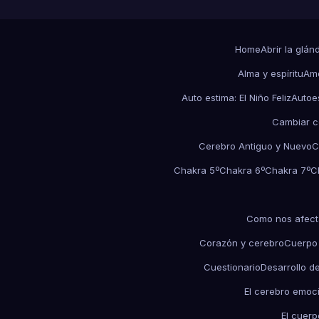
Home
Abrir la glán
Alma y espíritu
Amo
Auto estima: El Niño Feliz
Autoe
Cambiar c
Cerebro Antiguo y Nuevo
C
Chakra 5º
Chakra 6º
Chakra 7º
C
Como nos afect
Corazón y cerebro
Cuerpo
Cuestionario
Desarrollo d
El cerebro emoc
El cuerp