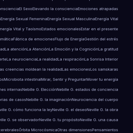
onsciencia
El Sexo
Elevando la consciencia
Emociones atrapadas
a
Energía Sexual Femenina
Energía Sexual Masculina
Energía Vital
nergía Vital y Taoísmo
Estados emocionales
Estar en el presente
umática
Fábrica de emociones
Flujo de Energía
Gestión del estrés
dad
La atención
La Atención
La Emoción y la Cognición
La gratitud
erte
La neurociencia
La realidad
La respiración
La Sonrisa Interior
as creencias moldean la realidad
Las emociones
Los samskaras
os
Microbiota intestinal
Mirar, Sentir y Preguntar
Mover tu energía
nes internas
Nebille G. Elección
Nebille G. estados de conciencia
torias de casos
Nebille G. la imaginación
Neurociencia del cuerpo
ville G. cómo funciona la ley
Neville G. el deseo
Neville G. la obra
ille G. se observador
Neville G. tu propósito
Neville G. una causa
erebrales
Órbita Microcósmica
Otras dimensiones
Pensamientos