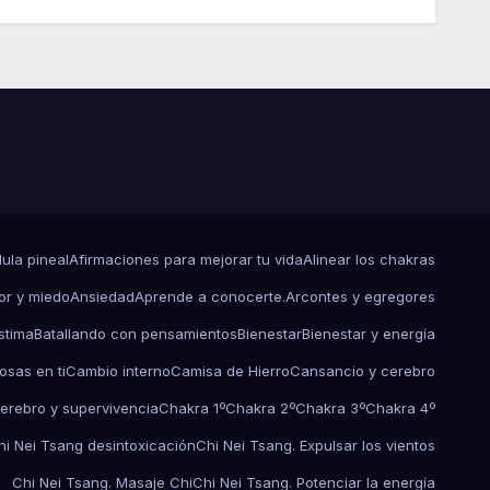
dula pineal
Afirmaciones para mejorar tu vida
Alinear los chakras
r y miedo
Ansiedad
Aprende a conocerte.
Arcontes y egregores
stima
Batallando con pensamientos
Bienestar
Bienestar y energía
osas en ti
Cambio interno
Camisa de Hierro
Cansancio y cerebro
erebro y supervivencia
Chakra 1º
Chakra 2º
Chakra 3º
Chakra 4º
hi Nei Tsang desintoxicación
Chi Nei Tsang. Expulsar los vientos
Chi Nei Tsang. Masaje Chi
Chi Nei Tsang. Potenciar la energía