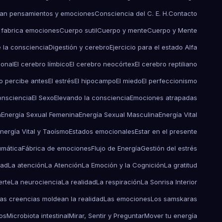
an pensamientos y emociones
Consciencia del C. E. H.
Contacto
 fabrica emociones
Cuerpo sutil
Cuerpo y mente
Cuerpo y Mente
e la consciencia
Digestión y cerebro
Ejercicio para el estado Alfa
ional
El cerebro límbico
El cerebro neocórtex
El cerebro reptiliano
o percibe antes
El estrés
El hipocampo
El miedo
El perfeccionismo
onsciencia
El Sexo
Elevando la consciencia
Emociones atrapadas
a
Energía Sexual Femenina
Energía Sexual Masculina
Energía Vital
nergía Vital y Taoísmo
Estados emocionales
Estar en el presente
umática
Fábrica de emociones
Flujo de Energía
Gestión del estrés
dad
La atención
La Atención
La Emoción y la Cognición
La gratitud
erte
La neurociencia
La realidad
La respiración
La Sonrisa Interior
as creencias moldean la realidad
Las emociones
Los samskaras
os
Microbiota intestinal
Mirar, Sentir y Preguntar
Mover tu energía