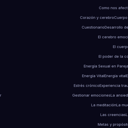
Como nos afect
Corazón y cerebro
Cuerpo
Cuestionario
Desarrollo d
El cerebro emoc
El cuerp
El poder de la c
Energía Sexual en Parej
Energía Vital
Energía vital
E
Estrés crónico
Experiencia tra
r
Gestionar emociones
La ansie
La meditación
La mu
Las creencias
L
Metas y propósit