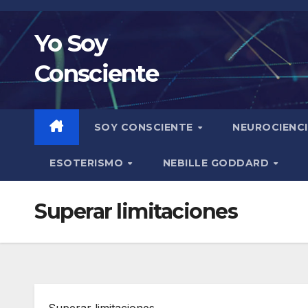
Saltar
al
Yo Soy
contenido
Consciente
SOY CONSCIENTE
NEUROCIENC
ESOTERISMO
NEBILLE GODDARD
Superar limitaciones