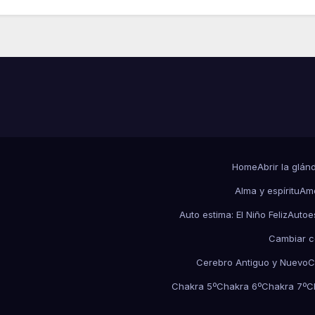
Home
Abrir la glán
Alma y espíritu
Amo
Auto estima: El Niño Feliz
Autoe
Cambiar c
Cerebro Antiguo y Nuevo
C
Chakra 5º
Chakra 6º
Chakra 7º
C