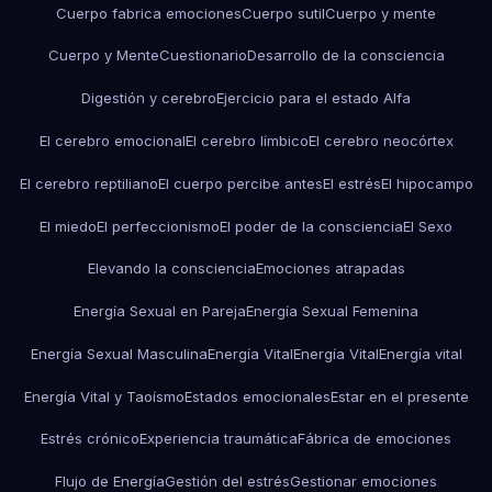
Cuerpo fabrica emociones
Cuerpo sutil
Cuerpo y mente
Cuerpo y Mente
Cuestionario
Desarrollo de la consciencia
Digestión y cerebro
Ejercicio para el estado Alfa
El cerebro emocional
El cerebro límbico
El cerebro neocórtex
El cerebro reptiliano
El cuerpo percibe antes
El estrés
El hipocampo
El miedo
El perfeccionismo
El poder de la consciencia
El Sexo
Elevando la consciencia
Emociones atrapadas
Energía Sexual en Pareja
Energía Sexual Femenina
Energía Sexual Masculina
Energía Vital
Energía Vital
Energía vital
Energía Vital y Taoísmo
Estados emocionales
Estar en el presente
Estrés crónico
Experiencia traumática
Fábrica de emociones
Flujo de Energía
Gestión del estrés
Gestionar emociones