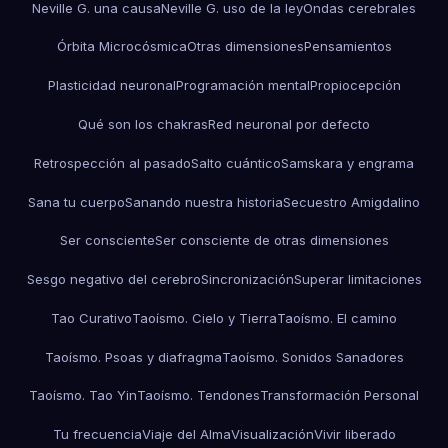
Neville G. una causa
Neville G. uso de la ley
Ondas cerebrales
Órbita Microcósmica
Otras dimensiones
Pensamientos
Plasticidad neuronal
Programación mental
Propiocepción
Qué son los chakras
Red neuronal por defecto
Retrospección al pasado
Salto cuántico
Samskara y engrama
Sana tu cuerpo
Sanando nuestra historia
Secuestro Amigdalino
Ser consciente
Ser consciente de otras dimensiones
Sesgo negativo del cerebro
Sincronización
Superar limitaciones
Tao Curativo
Taoísmo. Cielo y Tierra
Taoísmo. El camino
Taoísmo. Psoas y diafragma
Taoísmo. Sonidos Sanadores
Taoísmo. Tao Yin
Taoísmo. Tendones
Transformación Personal
Tu frecuencia
Viaje del Alma
Visualización
Vivir liberado