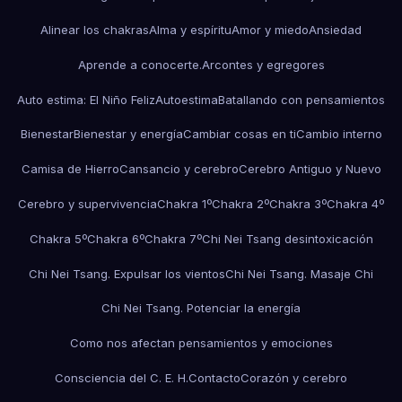
Alinear los chakras
Alma y espíritu
Amor y miedo
Ansiedad
Aprende a conocerte.
Arcontes y egregores
Auto estima: El Niño Feliz
Autoestima
Batallando con pensamientos
Bienestar
Bienestar y energía
Cambiar cosas en ti
Cambio interno
Camisa de Hierro
Cansancio y cerebro
Cerebro Antiguo y Nuevo
Cerebro y supervivencia
Chakra 1º
Chakra 2º
Chakra 3º
Chakra 4º
Chakra 5º
Chakra 6º
Chakra 7º
Chi Nei Tsang desintoxicación
Chi Nei Tsang. Expulsar los vientos
Chi Nei Tsang. Masaje Chi
Chi Nei Tsang. Potenciar la energía
Como nos afectan pensamientos y emociones
Consciencia del C. E. H.
Contacto
Corazón y cerebro