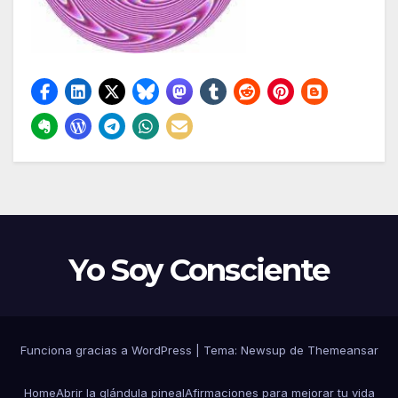
Yo Soy Consciente
Funciona gracias a WordPress
|
Tema:
Newsup
de
Themeansar
Home
Abrir la glándula pineal
Afirmaciones para mejorar tu vida