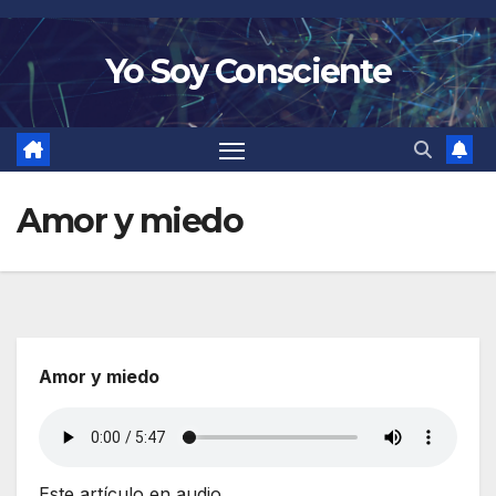
Saltar
al
Yo Soy Consciente
contenido
Amor y miedo
Amor y miedo
Este artículo en audio