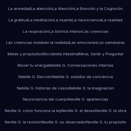
La ansiedad
La atención
La Atención
La Emoción y la Cognición
La gratitud
La meditación
La muerte
La neurociencia
La realidad
La respiración
La Sonrisa Interior
Las creencias
Las creencias moldean la realidad
Las emociones
Los samskaras
Metas y propósitos
Microbiota intestinal
Mirar, Sentir y Preguntar
Mover tu energía
Nebille G. Conversaciones internas
Nebille G. Elección
Nebille G. estados de conciencia
Nebille G. historias de casos
Nebille G. la imaginación
Neurociencia del cuerpo
Neville G. apariencias
Neville G. cómo funciona la ley
Neville G. el deseo
Neville G. la obra
Neville G. la revisión
Neville G. se observador
Neville G. tu propósito