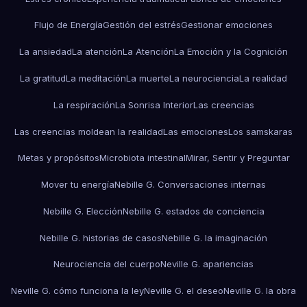
Flujo de Energía
Gestión del estrés
Gestionar emociones
La ansiedad
La atención
La Atención
La Emoción y la Cognición
La gratitud
La meditación
La muerte
La neurociencia
La realidad
La respiración
La Sonrisa Interior
Las creencias
Las creencias moldean la realidad
Las emociones
Los samskaras
Metas y propósitos
Microbiota intestinal
Mirar, Sentir y Preguntar
Mover tu energía
Nebille G. Conversaciones internas
Nebille G. Elección
Nebille G. estados de conciencia
Nebille G. historias de casos
Nebille G. la imaginación
Neurociencia del cuerpo
Neville G. apariencias
Neville G. cómo funciona la ley
Neville G. el deseo
Neville G. la obra