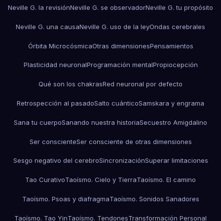
Neville G. la revisión
Neville G. se observador
Neville G. tu propósito
Neville G. una causa
Neville G. uso de la ley
Ondas cerebrales
Órbita Microcósmica
Otras dimensiones
Pensamientos
Plasticidad neuronal
Programación mental
Propiocepción
Qué son los chakras
Red neuronal por defecto
Retrospección al pasado
Salto cuántico
Samskara y engrama
Sana tu cuerpo
Sanando nuestra historia
Secuestro Amigdalino
Ser consciente
Ser consciente de otras dimensiones
Sesgo negativo del cerebro
Sincronización
Superar limitaciones
Tao Curativo
Taoísmo. Cielo y Tierra
Taoísmo. El camino
Taoísmo. Psoas y diafragma
Taoísmo. Sonidos Sanadores
Taoísmo. Tao Yin
Taoísmo. Tendones
Transformación Personal