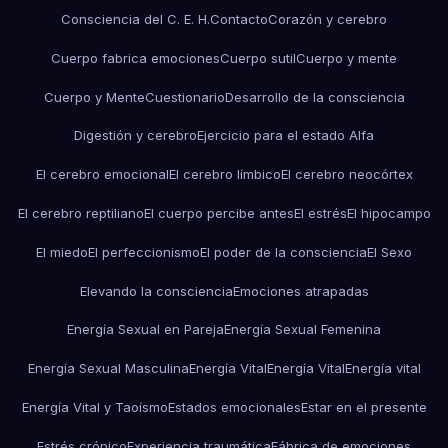
Consciencia del C. E. H.
Contacto
Corazón y cerebro
Cuerpo fabrica emociones
Cuerpo sutil
Cuerpo y mente
Cuerpo y Mente
Cuestionario
Desarrollo de la consciencia
Digestión y cerebro
Ejercicio para el estado Alfa
El cerebro emocional
El cerebro límbico
El cerebro neocórtex
El cerebro reptiliano
El cuerpo percibe antes
El estrés
El hipocampo
El miedo
El perfeccionismo
El poder de la consciencia
El Sexo
Elevando la consciencia
Emociones atrapadas
Energía Sexual en Pareja
Energía Sexual Femenina
Energía Sexual Masculina
Energía Vital
Energía Vital
Energía vital
Energía Vital y Taoísmo
Estados emocionales
Estar en el presente
Estrés crónico
Experiencia traumática
Fábrica de emociones