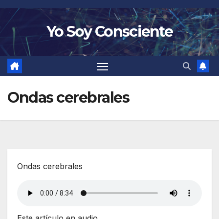
Saltar
al
Yo Soy Consciente
contenido
Ondas cerebrales
Ondas cerebrales
Este artículo en audio