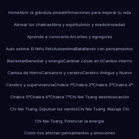
Home
Abrir la glándula pineal
Afirmaciones para mejorar tu vida
Alinear los chakras
Alma y espíritu
Amor y miedo
Ansiedad
Aprende a conocerte.
Arcontes y egregores
Auto estima: El Niño Feliz
Autoestima
Batallando con pensamientos
Bienestar
Bienestar y energía
Cambiar cosas en ti
Cambio interno
Camisa de Hierro
Cansancio y cerebro
Cerebro Antiguo y Nuevo
Cerebro y supervivencia
Chakra 1º
Chakra 2º
Chakra 3º
Chakra 4º
Chakra 5º
Chakra 6º
Chakra 7º
Chi Nei Tsang desintoxicación
Chi Nei Tsang. Expulsar los vientos
Chi Nei Tsang. Masaje Chi
Chi Nei Tsang. Potenciar la energía
Como nos afectan pensamientos y emociones