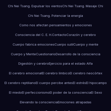
Chi Nei Tsang. Expulsar los vientos
Chi Nei Tsang. Masaje Chi
Chi Nei Tsang. Potenciar la energía
Como nos afectan pensamientos y emociones
Consciencia del C. E. H.
Contacto
Corazón y cerebro
Cuerpo fabrica emociones
Cuerpo sutil
Cuerpo y mente
Cuerpo y Mente
Cuestionario
Desarrollo de la consciencia
Digestión y cerebro
Ejercicio para el estado Alfa
El cerebro emocional
El cerebro límbico
El cerebro neocórtex
El cerebro reptiliano
El cuerpo percibe antes
El estrés
El hipocampo
El miedo
El perfeccionismo
El poder de la consciencia
El Sexo
Elevando la consciencia
Emociones atrapadas