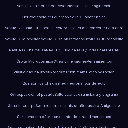
Nebille G. historias de casos
Nebille G. la imaginación
Neurociencia del cuerpo
Neville G. apariencias
Neville G. cómo funciona la ley
Neville G. el deseo
Neville G. la obra
Neville G. la revisión
Neville G. se observador
Neville G. tu propósito
Neville G. una causa
Neville G. uso de la ley
Ondas cerebrales
Órbita Microcósmica
Otras dimensiones
Pensamientos
Plasticidad neuronal
Programación mental
Propiocepción
Qué son los chakras
Red neuronal por defecto
Retrospección al pasado
Salto cuántico
Samskara y engrama
Sana tu cuerpo
Sanando nuestra historia
Secuestro Amigdalino
Ser consciente
Ser consciente de otras dimensiones
Sesgo negativo del cerebro
Sincronización
Superar limitaciones