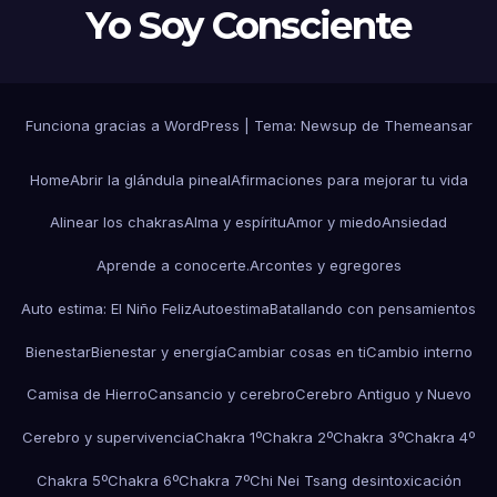
Yo Soy Consciente
Funciona gracias a WordPress
|
Tema:
Newsup
de
Themeansar
Home
Abrir la glándula pineal
Afirmaciones para mejorar tu vida
Alinear los chakras
Alma y espíritu
Amor y miedo
Ansiedad
Aprende a conocerte.
Arcontes y egregores
Auto estima: El Niño Feliz
Autoestima
Batallando con pensamientos
Bienestar
Bienestar y energía
Cambiar cosas en ti
Cambio interno
Camisa de Hierro
Cansancio y cerebro
Cerebro Antiguo y Nuevo
Cerebro y supervivencia
Chakra 1º
Chakra 2º
Chakra 3º
Chakra 4º
Chakra 5º
Chakra 6º
Chakra 7º
Chi Nei Tsang desintoxicación