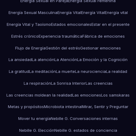
Energía Sexual en Pareja
Energía Sexual Femenina
Energía Sexual Masculina
Energía Vital
Energía Vital
Energía vital
Energía Vital y Taoísmo
Estados emocionales
Estar en el presente
Estrés crónico
Experiencia traumática
Fábrica de emociones
Flujo de Energía
Gestión del estrés
Gestionar emociones
La ansiedad
La atención
La Atención
La Emoción y la Cognición
La gratitud
La meditación
La muerte
La neurociencia
La realidad
La respiración
La Sonrisa Interior
Las creencias
Las creencias moldean la realidad
Las emociones
Los samskaras
Metas y propósitos
Microbiota intestinal
Mirar, Sentir y Preguntar
Mover tu energía
Nebille G. Conversaciones internas
Nebille G. Elección
Nebille G. estados de conciencia