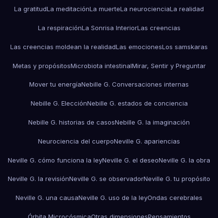
La gratitud
La meditación
La muerte
La neurociencia
La realidad
La respiración
La Sonrisa Interior
Las creencias
Las creencias moldean la realidad
Las emociones
Los samskaras
Metas y propósitos
Microbiota intestinal
Mirar, Sentir y Preguntar
Mover tu energía
Nebille G. Conversaciones internas
Nebille G. Elección
Nebille G. estados de conciencia
Nebille G. historias de casos
Nebille G. la imaginación
Neurociencia del cuerpo
Neville G. apariencias
Neville G. cómo funciona la ley
Neville G. el deseo
Neville G. la obra
Neville G. la revisión
Neville G. se observador
Neville G. tu propósito
Neville G. una causa
Neville G. uso de la ley
Ondas cerebrales
Órbita Microcósmica
Otras dimensiones
Pensamientos