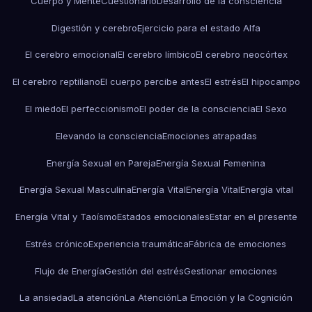
Cuerpo y Mente
Cuestionario
Desarrollo de la consciencia
Digestión y cerebro
Ejercicio para el estado Alfa
El cerebro emocional
El cerebro límbico
El cerebro neocórtex
El cerebro reptiliano
El cuerpo percibe antes
El estrés
El hipocampo
El miedo
El perfeccionismo
El poder de la consciencia
El Sexo
Elevando la consciencia
Emociones atrapadas
Energía Sexual en Pareja
Energía Sexual Femenina
Energía Sexual Masculina
Energía Vital
Energía Vital
Energía vital
Energía Vital y Taoísmo
Estados emocionales
Estar en el presente
Estrés crónico
Experiencia traumática
Fábrica de emociones
Flujo de Energía
Gestión del estrés
Gestionar emociones
La ansiedad
La atención
La Atención
La Emoción y la Cognición