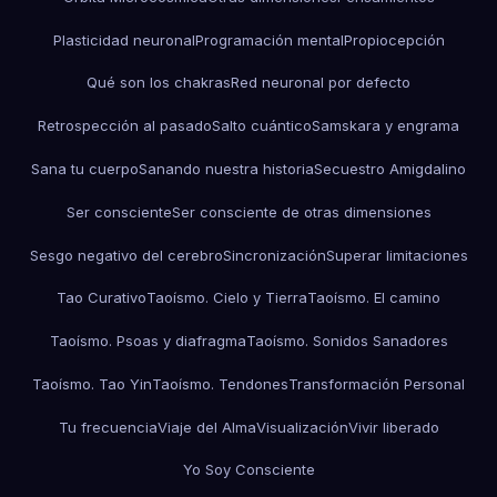
Plasticidad neuronal
Programación mental
Propiocepción
Qué son los chakras
Red neuronal por defecto
Retrospección al pasado
Salto cuántico
Samskara y engrama
Sana tu cuerpo
Sanando nuestra historia
Secuestro Amigdalino
Ser consciente
Ser consciente de otras dimensiones
Sesgo negativo del cerebro
Sincronización
Superar limitaciones
Tao Curativo
Taoísmo. Cielo y Tierra
Taoísmo. El camino
Taoísmo. Psoas y diafragma
Taoísmo. Sonidos Sanadores
Taoísmo. Tao Yin
Taoísmo. Tendones
Transformación Personal
Tu frecuencia
Viaje del Alma
Visualización
Vivir liberado
Yo Soy Consciente