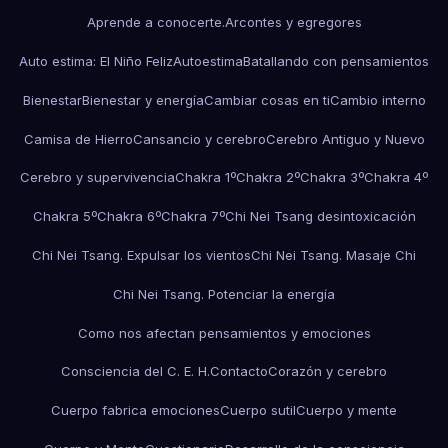
Aprende a conocerte.
Arcontes y egregores
Auto estima: El Niño Feliz
Autoestima
Batallando con pensamientos
Bienestar
Bienestar y energía
Cambiar cosas en ti
Cambio interno
Camisa de Hierro
Cansancio y cerebro
Cerebro Antiguo y Nuevo
Cerebro y supervivencia
Chakra 1º
Chakra 2º
Chakra 3º
Chakra 4º
Chakra 5º
Chakra 6º
Chakra 7º
Chi Nei Tsang desintoxicación
Chi Nei Tsang. Expulsar los vientos
Chi Nei Tsang. Masaje Chi
Chi Nei Tsang. Potenciar la energía
Como nos afectan pensamientos y emociones
Consciencia del C. E. H.
Contacto
Corazón y cerebro
Cuerpo fabrica emociones
Cuerpo sutil
Cuerpo y mente