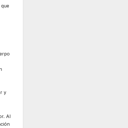
e que
uerpo
n
r y
or. Al
ación