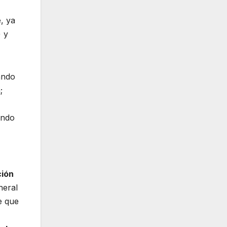
, ya
) y
ando
;
undo
ción
neral
e que