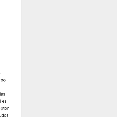
s
rpo
las
i es
eptor
nudos