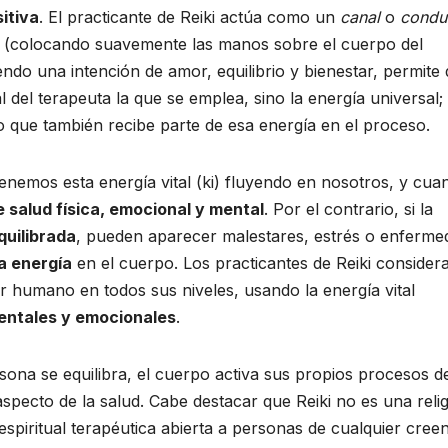
itiva​
. El practicante de Reiki actúa como un
canal
o
condu
os (colocando suavemente las manos sobre el cuerpo del
endo una intención de amor, equilibrio y bienestar, permite
l del terapeuta la que se emplea, sino la energía universal;
ino que también recibe parte de esa energía en el proceso.
 tenemos esta energía vital (ki) fluyendo en nosotros, y cua
e salud física, emocional y mental
. Por el contrario, si la
quilibrada
, pueden aparecer malestares, estrés o enferme
la energía
en el cuerpo. Los practicantes de Reiki consider
r humano en todos sus niveles, usando la energía vital
mentales y emocionales​
.
sona se equilibra, el cuerpo activa sus propios procesos d
pecto de la salud. Cabe destacar que Reiki no es una reli
espiritual terapéutica abierta a personas de cualquier creen