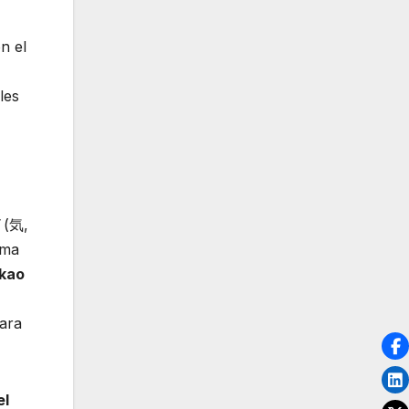
n el
les
(気,
ema
kao
para
el