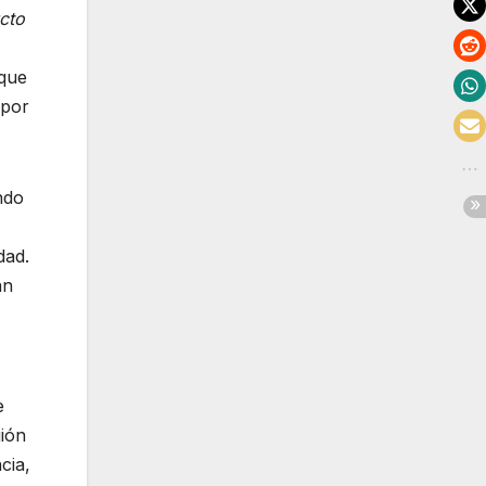
cto
 que
 por
ndo
dad.
an
e
gión
cia,