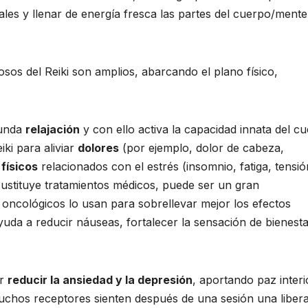
es y llenar de energía fresca las partes del cuerpo/ment
osos del Reiki son amplios, abarcando el plano físico,
funda
relajación
y con ello activa la capacidad innata del c
ki para aliviar
dolores
(por ejemplo, dolor de cabeza,
físicos
relacionados con el estrés (insomnio, fatiga, tensió
no sustituye tratamientos médicos, puede ser un gran
 oncológicos lo usan para sobrellevar mejor los efectos
yuda a reducir náuseas, fortalecer la sensación de bienesta
or
reducir la ansiedad y la depresión
, aportando paz interi
muchos receptores sienten después de una sesión una liber