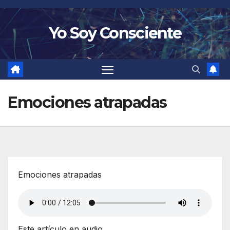
Saltar
al
Yo Soy Consciente
contenido
Emociones atrapadas
Emociones atrapadas
Este artículo en audio