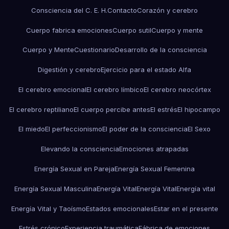
Consciencia del C. E. H.
Contacto
Corazón y cerebro
Cuerpo fabrica emociones
Cuerpo sutil
Cuerpo y mente
Cuerpo y Mente
Cuestionario
Desarrollo de la consciencia
Digestión y cerebro
Ejercicio para el estado Alfa
El cerebro emocional
El cerebro límbico
El cerebro neocórtex
El cerebro reptiliano
El cuerpo percibe antes
El estrés
El hipocampo
El miedo
El perfeccionismo
El poder de la consciencia
El Sexo
Elevando la consciencia
Emociones atrapadas
Energía Sexual en Pareja
Energía Sexual Femenina
Energía Sexual Masculina
Energía Vital
Energía Vital
Energía vital
Energía Vital y Taoísmo
Estados emocionales
Estar en el presente
Estrés crónico
Experiencia traumática
Fábrica de emociones