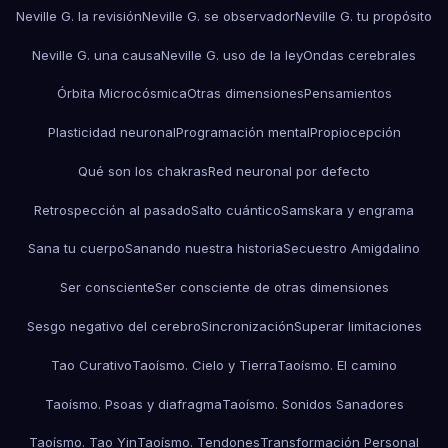
Neville G. la revisión
Neville G. se observador
Neville G. tu propósito
Neville G. una causa
Neville G. uso de la ley
Ondas cerebrales
Órbita Microcósmica
Otras dimensiones
Pensamientos
Plasticidad neuronal
Programación mental
Propiocepción
Qué son los chakras
Red neuronal por defecto
Retrospección al pasado
Salto cuántico
Samskara y engrama
Sana tu cuerpo
Sanando nuestra historia
Secuestro Amigdalino
Ser consciente
Ser consciente de otras dimensiones
Sesgo negativo del cerebro
Sincronización
Superar limitaciones
Tao Curativo
Taoísmo. Cielo y Tierra
Taoísmo. El camino
Taoísmo. Psoas y diafragma
Taoísmo. Sonidos Sanadores
Taoísmo. Tao Yin
Taoísmo. Tendones
Transformación Personal