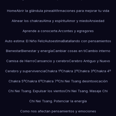
Home
Abrir la glándula pineal
Afirmaciones para mejorar tu vida
Alinear los chakras
Alma y espíritu
Amor y miedo
Ansiedad
Aprende a conocerte.
Arcontes y egregores
Auto estima: El Niño Feliz
Autoestima
Batallando con pensamientos
Bienestar
Bienestar y energía
Cambiar cosas en ti
Cambio interno
Camisa de Hierro
Cansancio y cerebro
Cerebro Antiguo y Nuevo
Cerebro y supervivencia
Chakra 1º
Chakra 2º
Chakra 3º
Chakra 4º
Chakra 5º
Chakra 6º
Chakra 7º
Chi Nei Tsang desintoxicación
Chi Nei Tsang. Expulsar los vientos
Chi Nei Tsang. Masaje Chi
Chi Nei Tsang. Potenciar la energía
Como nos afectan pensamientos y emociones