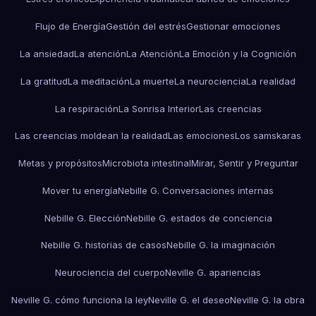
Flujo de Energía
Gestión del estrés
Gestionar emociones
La ansiedad
La atención
La Atención
La Emoción y la Cognición
La gratitud
La meditación
La muerte
La neurociencia
La realidad
La respiración
La Sonrisa Interior
Las creencias
Las creencias moldean la realidad
Las emociones
Los samskaras
Metas y propósitos
Microbiota intestinal
Mirar, Sentir y Preguntar
Mover tu energía
Nebille G. Conversaciones internas
Nebille G. Elección
Nebille G. estados de conciencia
Nebille G. historias de casos
Nebille G. la imaginación
Neurociencia del cuerpo
Neville G. apariencias
Neville G. cómo funciona la ley
Neville G. el deseo
Neville G. la obra